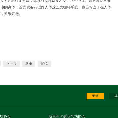
。人的五脏好比河流，每条河流都是互相交汇互相依存。如果哪条不畅
健康的身体，首先就要调理好人体这五大循环系统，也是相当于在人体
病，延缓衰老。
下一页
尾页
1/7页
亚洲
非
功协会
斯里兰卡健身气功协会