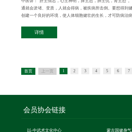
中医讲：“肝主情志，心主神明，脾主思，肺主忧，肾主恐”
通就会淤堵、变质，人就会得病，被疾病所击倒。要想得到
创建一个良好的环境，使人体细胞健壮的生长，才可防病治
详情
1
2
3
4
5
6
7
首页
上一页
会员协会链接
以-中武术文化中心
蒙古国健身气